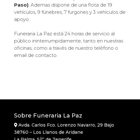
Paso)
.
Ademas dispone de una flota de 19
vehículos, 9 fúnebres, 7 furgones y 3 vehículos de
apoyo.
Funeraria La Paz está 24 horas de servicio al
público ininterrumpidamente, tanto en nuestras
oficinas, como a través de nuestro teléfono o
email de contacto.
Sobre Funeraria La Paz
Avda. Carlos Fco. Lorenzo Navarro, 29 Bajo
38760 – Los Llanos de Aridane
La Palma. S/C de Tenerife