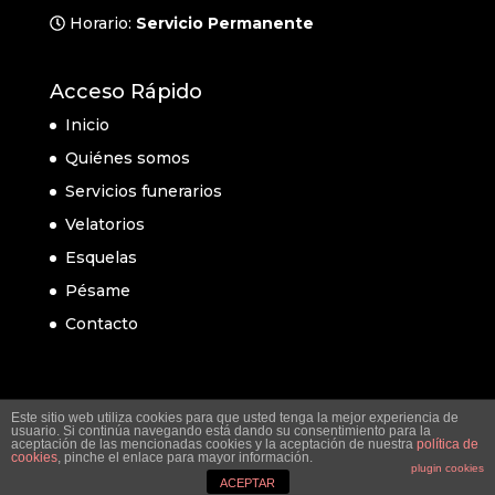
Horario:
Servicio Permanente
Acceso Rápido
Inicio
Quiénes somos
Servicios funerarios
Velatorios
Esquelas
Pésame
Contacto
Este sitio web utiliza cookies para que usted tenga la mejor experiencia de
usuario. Si continúa navegando está dando su consentimiento para la
aceptación de las mencionadas cookies y la aceptación de nuestra
política de
cookies
, pinche el enlace para mayor información.
plugin cookies
ACEPTAR