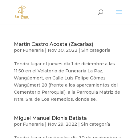
Martín Castro Acosta (Zacarías)
por
Funeraria
|
Nov 30, 2022
|
Sin categoría
Tendrá lugar el jueves día 1 de diciembre a las
11:50 en el Velatorio de Funeraria La Paz,
Wangüemert, en Calle Luis Felipe Gómez
Wangümert 28 (frente a los aparcamientos del
Cementerio Parroquial), a la Parroquia Matriz de
Ntra. Sra. de Los Remedios, donde se...
Miguel Manuel Dionis Batista
por
Funeraria
|
Nov 29, 2022
|
Sin categoría
Tendrá lugar el miércoles día 30 de noviembre a