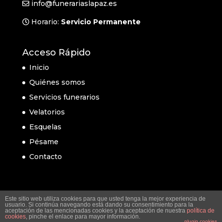
info@funerariaslapaz.es
Horario:
Servicio Permanente
Acceso Rápido
Inicio
Quiénes somos
Servicios funerarios
Velatorios
Esquelas
Pésame
Contacto
Este sitio web utiliza cookies para que usted tenga la mejor experiencia de
usuario. Si continúa navegando está dando su consentimiento para la
aceptación de las mencionadas cookies y la aceptación de nuestra
política de
cookies
, pinche el enlace para mayor información.
plugin cookies