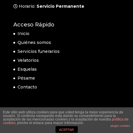
Horario:
Servicio Permanente
Acceso Rápido
Inicio
Quiénes somos
Servicios funerarios
Velatorios
Esquelas
Pésame
Contacto
Este sitio web utiliza cookies para que usted tenga la mejor experiencia de
usuario. Si continúa navegando está dando su consentimiento para la
aceptación de las mencionadas cookies y la aceptación de nuestra
política de
cookies
, pinche el enlace para mayor información.
plugin cookies
ACEPTAR