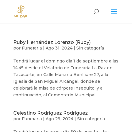
Ruby Hernández Lorenzo (Ruby)
por
Funeraria
|
Ago 31, 2024
|
Sin categoría
Tendrá lugar el domingo día 1 de septiembre a las
14:45 desde el Velatorio de Funeraria La Paz en
Tazacorte, en Calle Mariano Benlliure 27, a la
Iglesia de San Miguel Arcángel, donde se
celebrará la misa de córpore insepulto, y a
continuación, al Cementerio Municipal...
Celestino Rodríguez Rodríguez
por
Funeraria
|
Ago 29, 2024
|
Sin categoría
Tendrá lugar el viernes día 30 de agosto a las