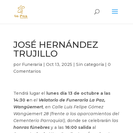
JOSÉ HERNÁNDEZ
TRUJILLO
por
Funeraria
|
Oct 13, 2025
|
Sin categoría
|
0
Comentarios
Tendrá lugar el
lunes día 13 de octubre a las
14:30 e
n
el
Velatorio de Funeraria La Paz,
Wangüemert
, en Calle Luis Felipe Gómez
Wangüemert 28 (frente a los aparcamientos del
Cementerio Parroquial)
, donde se celebrarán
las
honras fúnebres
y a las
16:00 salida
al