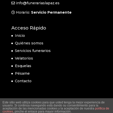
info@funerariaslapaz.es
Horario:
Servicio Permanente
Acceso Rápido
Inicio
Quiénes somos
Servicios funerarios
Velatorios
Esquelas
Pésame
Contacto
Este sitio web utiliza cookies para que usted tenga la mejor experiencia de
usuario. Si continúa navegando está dando su consentimiento para la
aceptación de las mencionadas cookies y la aceptación de nuestra
política de
cookies
, pinche el enlace para mayor información.