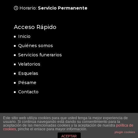
Horario:
Servicio Permanente
Acceso Rápido
Inicio
Quiénes somos
Servicios funerarios
Velatorios
Esquelas
Pésame
Contacto
Este sitio web utiliza cookies para que usted tenga la mejor experiencia de
usuario. Si continúa navegando está dando su consentimiento para la
aceptación de las mencionadas cookies y la aceptación de nuestra
política de
cookies
, pinche el enlace para mayor información.
plugin cookies
ACEPTAR