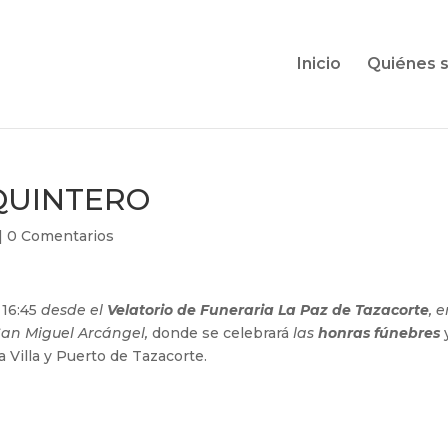
Inicio
Quiénes 
 QUINTERO
|
0 Comentarios
 16:45
desde el
Velatorio de Funeraria La Paz de Tazacorte
, 
 San Miguel Arcángel,
donde se celebrará
las
honras fúnebres
a Villa y Puerto de Tazacorte.