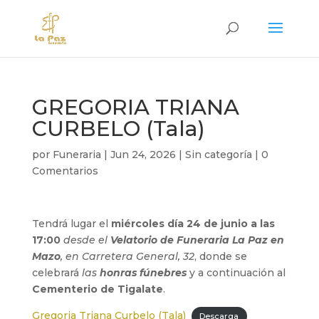
GREGORIA TRIANA
CURBELO (Tala)
por
Funeraria
|
Jun 24, 2026
|
Sin categoría
|
0
Comentarios
Tendrá lugar el
miércoles día 24 de junio a las
17:00
desde el
Velatorio de Funeraria La Paz en
Mazo
, en Carretera General, 32
, donde se
celebrará
las
honras fúnebres
y a continuación al
Cementerio de Tigalate
.
Gregoria Triana Curbelo (Tala)
Descarga