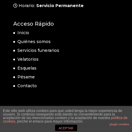
Horario:
Servicio Permanente
Acceso Rápido
Inicio
Quiénes somos
Servicios funerarios
Velatorios
Esquelas
Pésame
Contacto
Este sitio web utiliza cookies para que usted tenga la mejor experiencia de
usuario. Si continúa navegando está dando su consentimiento para la
aceptación de las mencionadas cookies y la aceptación de nuestra
política de
cookies
, pinche el enlace para mayor información.
plugin cookies
ACEPTAR