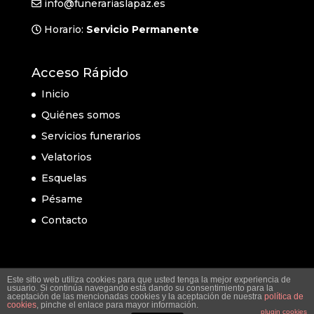
info@funerariaslapaz.es
Horario:
Servicio Permanente
Acceso Rápido
Inicio
Quiénes somos
Servicios funerarios
Velatorios
Esquelas
Pésame
Contacto
Este sitio web utiliza cookies para que usted tenga la mejor experiencia de
usuario. Si continúa navegando está dando su consentimiento para la
aceptación de las mencionadas cookies y la aceptación de nuestra
política de
cookies
, pinche el enlace para mayor información.
plugin cookies