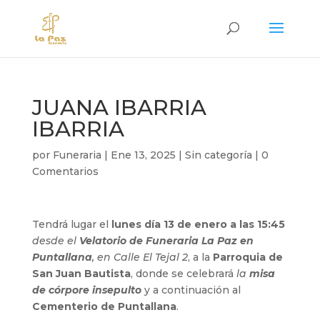
JUANA IBARRIA
IBARRIA
por
Funeraria
|
Ene 13, 2025
|
Sin categoría
|
0
Comentarios
Tendrá lugar el
lunes día 13 de enero a las 15:45
desde el
Velatorio de Funeraria La Paz en
Puntallana
, en Calle El Tejal 2
, a la
Parroquia de
San Juan Bautista
, donde se celebrará
la
misa
de córpore insepulto
y a continuación al
Cementerio de Puntallana
.