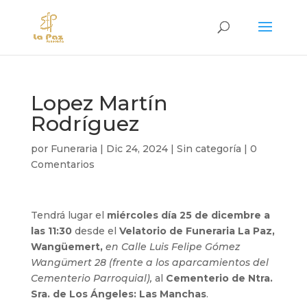
Lopez Martín
Rodríguez
por
Funeraria
|
Dic 24, 2024
|
Sin categoría
|
0
Comentarios
Tendrá lugar el
miércoles día 25 de dicembre a
las 11:30
desde el
Velatorio de Funeraria La Paz,
Wangüemert,
en Calle Luis Felipe Gómez
Wangümert 28 (frente a los aparcamientos del
Cementerio Parroquial),
al
Cementerio de Ntra.
Sra. de Los Ángeles: Las Manchas
.