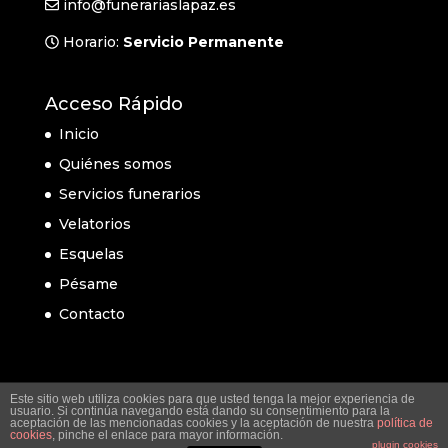
info@funerariaslapaz.es
Horario:
Servicio Permanente
Acceso Rápido
Inicio
Quiénes somos
Servicios funerarios
Velatorios
Esquelas
Pésame
Contacto
Este sitio web utiliza cookies para que usted tenga la mejor experiencia de
usuario. Si continúa navegando está dando su consentimiento para la
aceptación de las mencionadas cookies y la aceptación de nuestra
política de
cookies
, pinche el enlace para mayor información.
plugin cookies