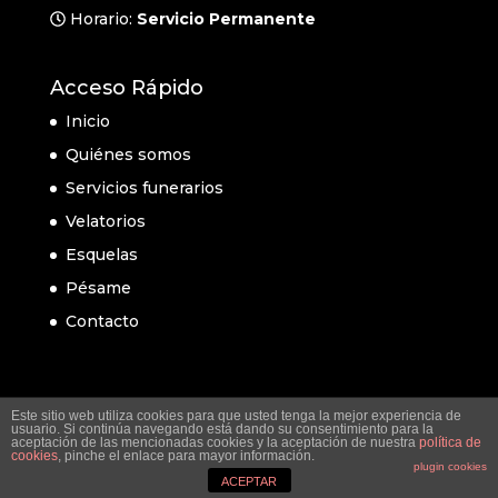
Horario:
Servicio Permanente
Acceso Rápido
Inicio
Quiénes somos
Servicios funerarios
Velatorios
Esquelas
Pésame
Contacto
Este sitio web utiliza cookies para que usted tenga la mejor experiencia de
usuario. Si continúa navegando está dando su consentimiento para la
aceptación de las mencionadas cookies y la aceptación de nuestra
política de
cookies
, pinche el enlace para mayor información.
plugin cookies
ACEPTAR