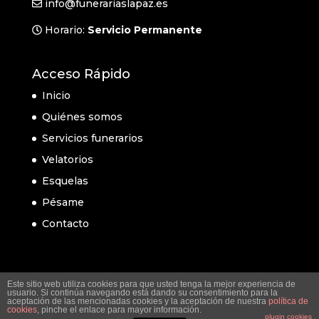
info@funerariaslapaz.es
Horario:
Servicio Permanente
Acceso Rápido
Inicio
Quiénes somos
Servicios funerarios
Velatorios
Esquelas
Pésame
Contacto
Este sitio web utiliza cookies para que usted tenga la mejor experiencia de
usuario. Si continúa navegando está dando su consentimiento para la
aceptación de las mencionadas cookies y la aceptación de nuestra
política de
cookies
, pinche el enlace para mayor información.
plugin cookies