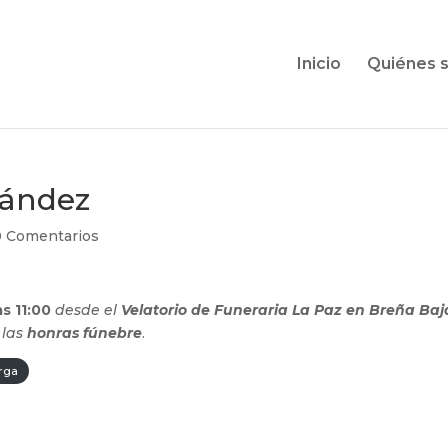
Inicio
Quiénes 
nández
0 Comentarios
as 11:00
desde el
Velatorio de Funeraria La Paz en Breña Baj
á
las
honras fúnebre
.
rga